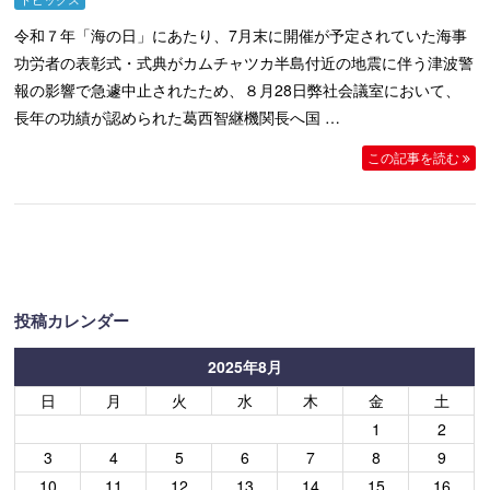
令和７年「海の日」にあたり、7月末に開催が予定されていた海事
功労者の表彰式・式典がカムチャツカ半島付近の地震に伴う津波警
報の影響で急遽中止されたため、８月28日弊社会議室において、
長年の功績が認められた葛西智継機関長へ国 …
この記事を読む
投稿カレンダー
2025年8月
日
月
火
水
木
金
土
1
2
3
4
5
6
7
8
9
10
11
12
13
14
15
16